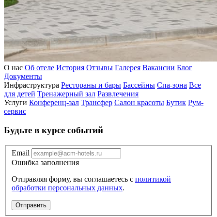
О нас
Об отеле
История
Отзывы
Галерея
Вакансии
Блог
Документы
Инфраструктура
Рестораны и бары
Бассейны
Спа-зона
Все
для детей
Тренажерный зал
Развлечения
Услуги
Конференц-зал
Трансфер
Салон красоты
Бутик
Рум-
сервис
Будьте в курсе событий
Email
Ошибка заполнения
Отправляя форму, вы соглашаетесь с
политикой
обработки персональных данных
.
Отправить