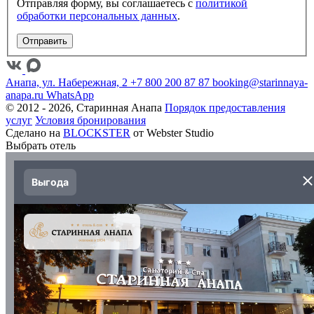
Отправляя форму, вы соглашаетесь с
политикой
обработки персональных данных
.
Отправить
Анапа, ул. Набережная, 2
+7 800 200 87 87
booking@starinnaya-
anapa.ru
WhatsApp
© 2012 - 2026, Старинная Анапа
Порядок предоставления
услуг
Условия бронирования
Сделано на
BLOCKSTER
от Webster Studio
Выбрать отель