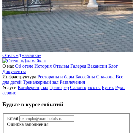
Отель «Джамайка»
О нас
Об отеле
История
Отзывы
Галерея
Вакансии
Блог
Документы
Инфраструктура
Рестораны и бары
Бассейны
Спа-зона
Все
для детей
Тренажерный зал
Развлечения
Услуги
Конференц-зал
Трансфер
Салон красоты
Бутик
Рум-
сервис
Будьте в курсе событий
Email
Ошибка заполнения