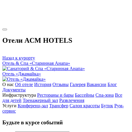
Отели ACM HOTELS
Назад к курорту
Отель & Спа «Старинная Анапа»
Отель «Джамайка»
О нас
Об отеле
История
Отзывы
Галерея
Вакансии
Блог
Документы
Инфраструктура
Рестораны и бары
Бассейны
Спа-зона
Все
для детей
Тренажерный зал
Развлечения
Услуги
Конференц-зал
Трансфер
Салон красоты
Бутик
Рум-
сервис
Будьте в курсе событий